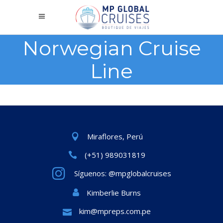
Norwegian Cruise
Line
Miraflores, Perú
(+51) 989031819
Síguenos: @mpglobalcruises
Kimberlie Burns
kim@mpreps.com.pe