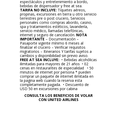
espectáculos y entretenimiento a bordo,
bebidas de dispensador y free at sea.
TARIFA NO INCLUYE:
Tiquetes aéreos,
propinas, excursiones en tierra u otro servicio
terrestres pre o post crucero, Servicios
personales como compras abordo, casino,
spa y tratamientos estéticos, lavandería,
servicio médico, llamadas telefónicas,
internet y seguro de cancelación.
NOTA
IMPORTANTE
– Documentación –
Pasaporte vigente mínimo 6 meses al
finalizar el crucero – Verificar requisitos
migratorios – Itinerarios Y tarifas sujetos a
cambios y disponibilidad sin previo aviso.
FREE AT SEA INCLUYE:
• Bebidas alcohólicas
ilimitadas para mayores de 21 años • 02
cenas en restaurantes de especialidad • 50
minutos de internet por persona * pueden
comprar un paquete de internet ilimitada en
la pagina web cuando la reserva esta
completamente pagada. • Descuento de
USD 50 en excursiones por cabina
CONSULTA LOS BENEFICIOS DE VOLAR
CON UNITED AIRLINES