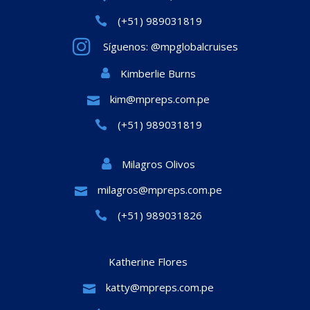
(+51) 989031819
Síguenos: @mpglobalcruises
Kimberlie Burns
kim@mpreps.com.pe
(+51) 989031819
Milagros Olivos
milagros@mpreps.com.pe
(+51) 989031826
Katherine Flores
katty@mpreps.com.pe