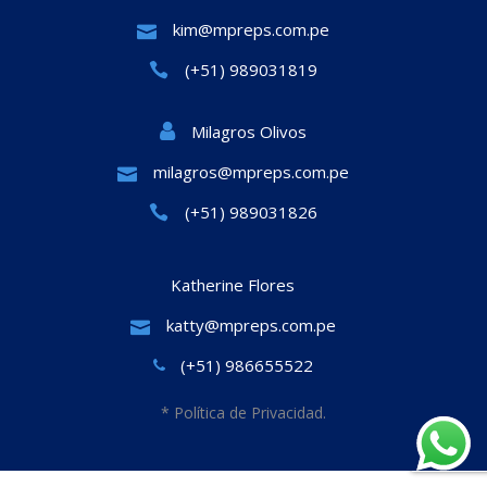
kim@mpreps.com.pe
(+51) 989031819
Milagros Olivos
milagros@mpreps.com.pe
(+51) 989031826
Katherine Flores
katty@mpreps.com.pe
(+51) 986655522
* Política de Privacidad.