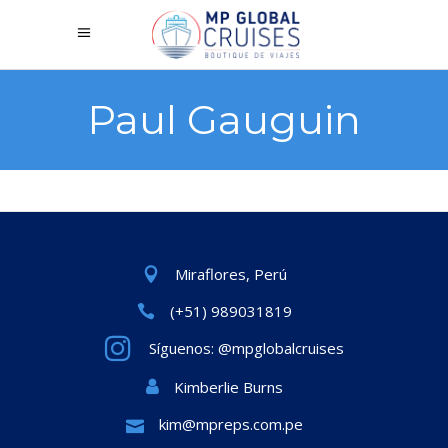
Paul Gauguin
Miraflores, Perú
(+51) 989031819
Síguenos: @mpglobalcruises
Kimberlie Burns
kim@mpreps.com.pe