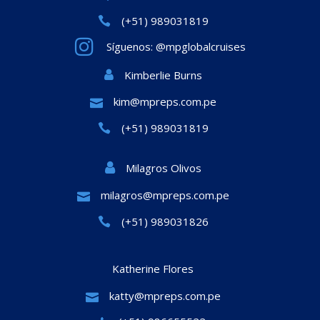
(+51) 989031819
Síguenos: @mpglobalcruises
Kimberlie Burns
kim@mpreps.com.pe
(+51) 989031819
Milagros Olivos
milagros@mpreps.com.pe
(+51) 989031826
Katherine Flores
katty@mpreps.com.pe