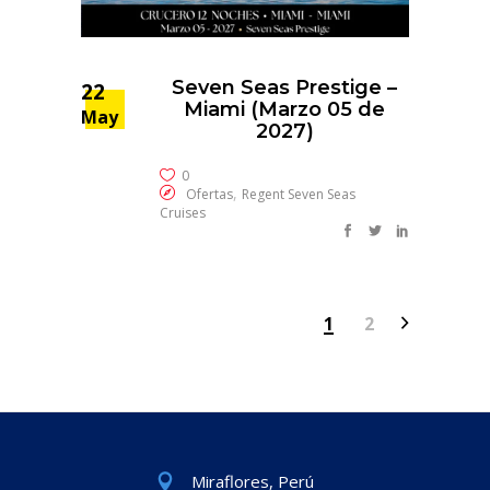
Seven Seas Prestige –
22
Miami (Marzo 05 de
May
2027)
0
,
Ofertas
Regent Seven Seas
Cruises
1
2
Miraflores, Perú