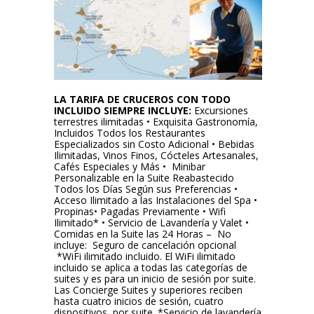
LA TARIFA DE CRUCEROS CON TODO
INCLUIDO SIEMPRE INCLUYE:
Excursiones
terrestres ilimitadas • Exquisita Gastronomía,
Incluidos Todos los Restaurantes
Especializados sin Costo Adicional • Bebidas
Ilimitadas, Vinos Finos, Cócteles Artesanales,
Cafés Especiales y Más • Minibar
Personalizable en la Suite Reabastecido
Todos los Días Según sus Preferencias •
Acceso Ilimitado a las Instalaciones del Spa •
Propinas• Pagadas Previamente • Wifi
Ilimitado* • Servicio de Lavandería y Valet •
Comidas en la Suite las 24 Horas – No
incluye: Seguro de cancelación opcional
*WiFi ilimitado incluido. El WiFi ilimitado
incluido se aplica a todas las categorías de
suites y es para un inicio de sesión por suite.
Las Concierge Suites y superiores reciben
hasta cuatro inicios de sesión, cuatro
dispositivos, por suite. *Servicio de lavandería