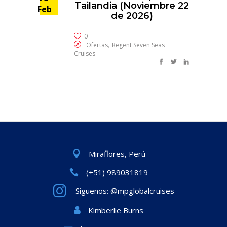
Tailandia (Noviembre 22
Feb
de 2026)
0
,
Ofertas
Regent Seven Seas
Cruises
Miraflores, Perú
(+51) 989031819
Síguenos: @mpglobalcruises
Kimberlie Burns