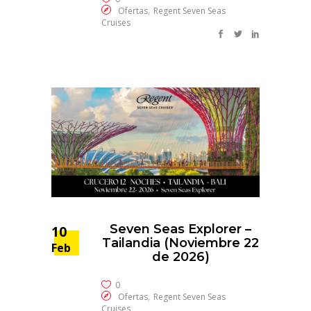
,
Ofertas
Regent Seven Seas
Cruises
Seven Seas Explorer –
10
Tailandia (Noviembre 22
Feb
de 2026)
0
,
Ofertas
Regent Seven Seas
Cruises