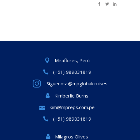
Miraflores, Perú
(+51) 989031819
Síguenos: @mpglobalcruises
Kimberlie Burns
kim@mpreps.com.pe
(+51) 989031819
Milagros Olivos