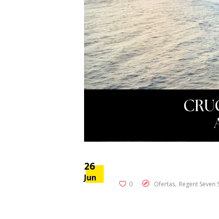
26
Jun
,
0
Ofertas
Regent Seven 