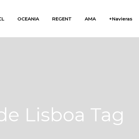
CL
OCEANIA
REGENT
AMA
+Navieras
sde Lisboa Tag