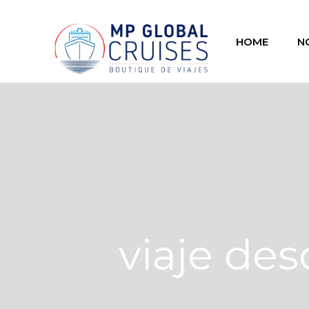
HOME
N
viaje de