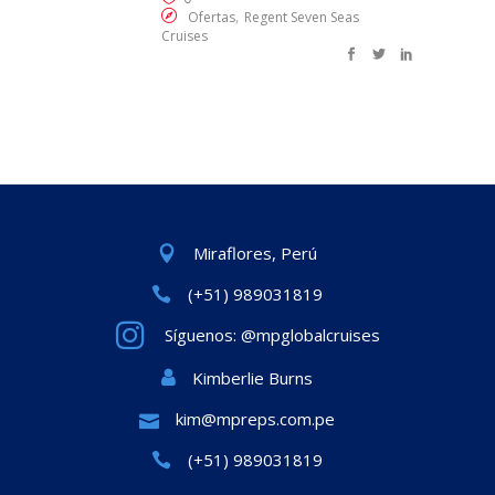
,
Ofertas
Regent Seven Seas
Cruises
Miraflores, Perú
(+51) 989031819
Síguenos: @mpglobalcruises
Kimberlie Burns
kim@mpreps.com.pe
(+51) 989031819