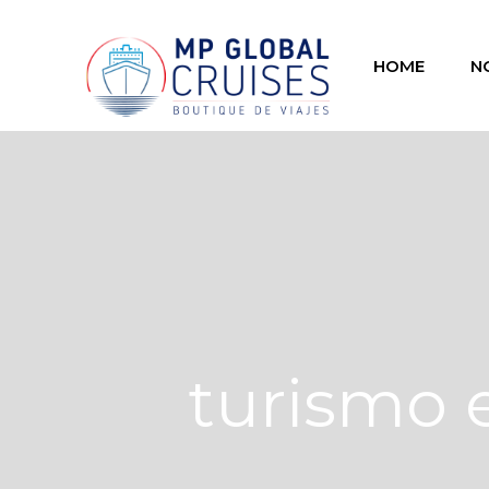
HOME
N
turismo e