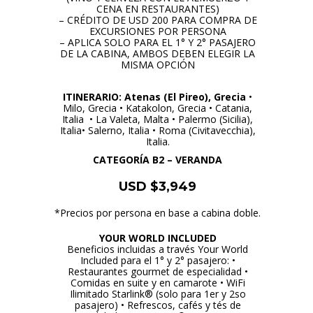
CENA EN RESTAURANTES)
– CRÉDITO DE USD 200 PARA COMPRA DE
EXCURSIONES POR PERSONA
– APLICA SOLO PARA EL 1° Y 2° PASAJERO
DE LA CABINA, AMBOS DEBEN ELEGIR LA
MISMA OPCIÓN
ITINERARIO: Atenas (El Pireo), Grecia
•
Milo, Grecia • Katakolon, Grecia • Catania,
Italia • La Valeta, Malta • Palermo (Sicilia),
Italia• Salerno, Italia • Roma (Civitavecchia),
Italia.
CATEGORÍA B2 – VERANDA
USD $3,949
*Precios por persona en base a cabina doble.
YOUR WORLD INCLUDED
Beneficios incluidas a través Your World
Included para el 1° y 2° pasajero: •
Restaurantes gourmet de especialidad •
Comidas en suite y en camarote • WiFi
Ilimitado Starlink® (solo para 1er y 2so
pasajero) • Refrescos, cafés y tés de