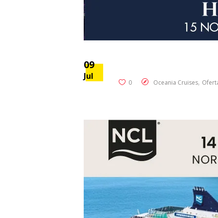
09
Jul
,
0
Oceania Cruises
Ofert