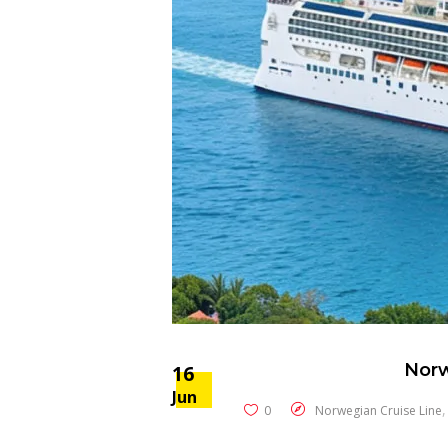
Norw
16
Jun
0
Norwegian Cruise Line