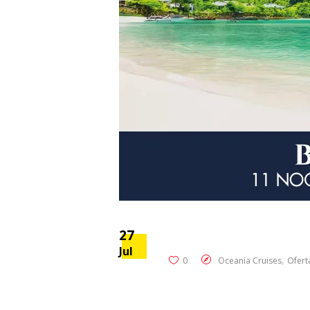
27
Jul
,
0
Oceania Cruises
Ofert