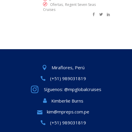
,
Ofertas
Regent Seven Seas
Cruises
Miraflores, Perú
(+51) 989031819
Síguenos: @mpglobalcruises
Kimberlie Burns
kim@mpreps.com.pe
(+51) 989031819