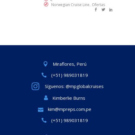
,
Norwegian Cruise Line
Ofertas
Miraflores, Perú
(+51) 989031819
Síguenos: @mpglobalcruises
Kimberlie Burns
kim@mpreps.com.pe
(+51) 989031819