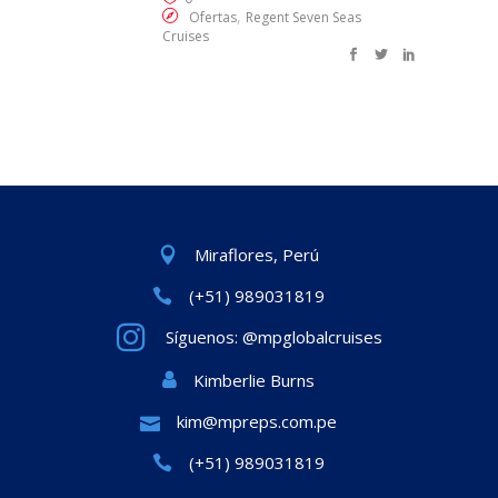
,
Ofertas
Regent Seven Seas
Cruises
Miraflores, Perú
(+51) 989031819
Síguenos: @mpglobalcruises
Kimberlie Burns
kim@mpreps.com.pe
(+51) 989031819