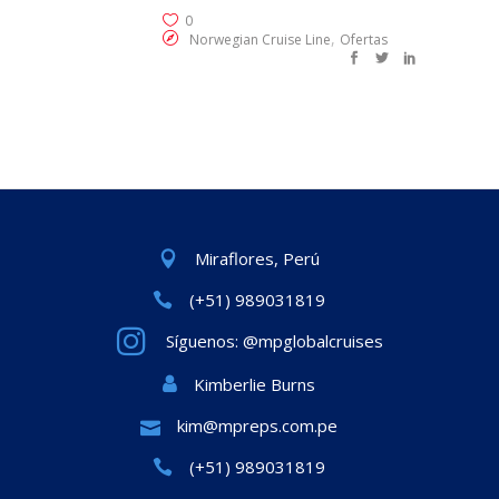
0
,
Norwegian Cruise Line
Ofertas
Miraflores, Perú
(+51) 989031819
Síguenos: @mpglobalcruises
Kimberlie Burns
kim@mpreps.com.pe
(+51) 989031819