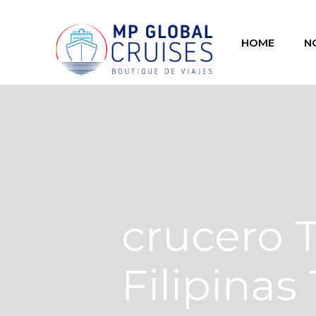
HOME
N
crucero 
Filipinas