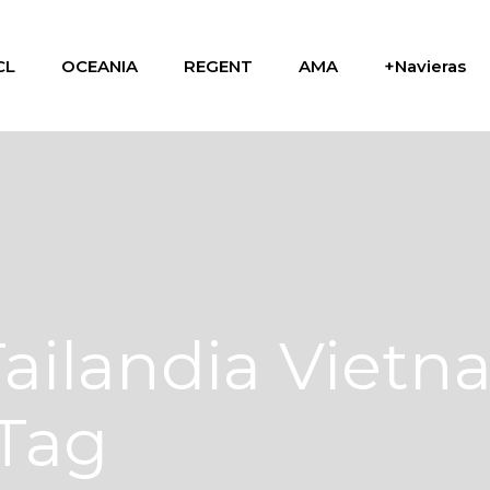
CL
OCEANIA
REGENT
AMA
+Navieras
Tailandia Viet
 Tag