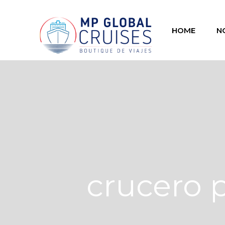
HOME
N
crucero