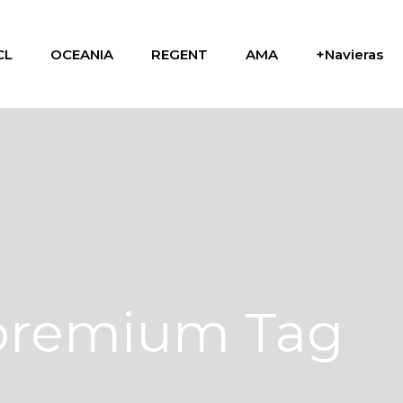
CL
OCEANIA
REGENT
AMA
+Navieras
 premium Tag