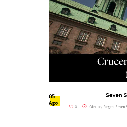
Seven S
05
Ago
,
0
Ofertas
Regent Seven 