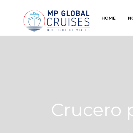
HOME
N
Crucero 