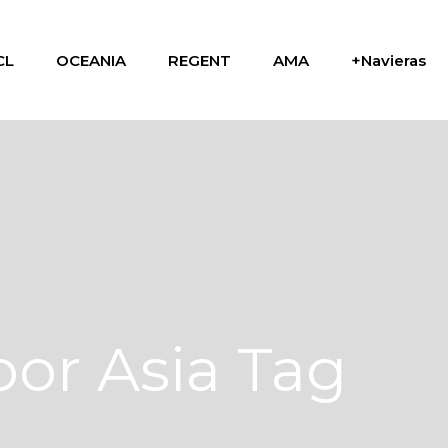
CL
OCEANIA
REGENT
AMA
+Navieras
por Asia Tag