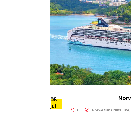
Norw
08
Jul
0
Norwegian Cruise Line