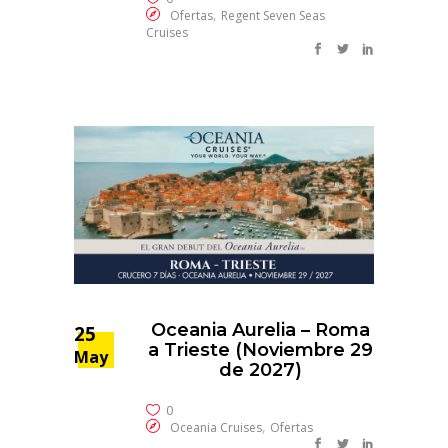
,
Ofertas
Regent Seven Seas
Cruises
Oceania Aurelia – Roma
25
a Trieste (Noviembre 29
May
de 2027)
0
,
Oceania Cruises
Ofertas