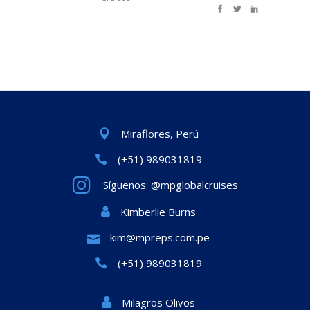
Miraflores, Perú
(+51) 989031819
Síguenos: @mpglobalcruises
Kimberlie Burns
kim@mpreps.com.pe
(+51) 989031819
Milagros Olivos