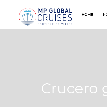
HOME
N
Crucero 