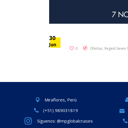
30
Jun
,
0
Ofertas
Regent Seven 
Miraflores, Perú
(+51) 989031819
Síguenos: @mpglobalcruises