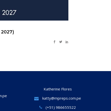
 2027)
Katherine Flores
m.pe
katty@mpreps.com.pe
(+51) 986655522