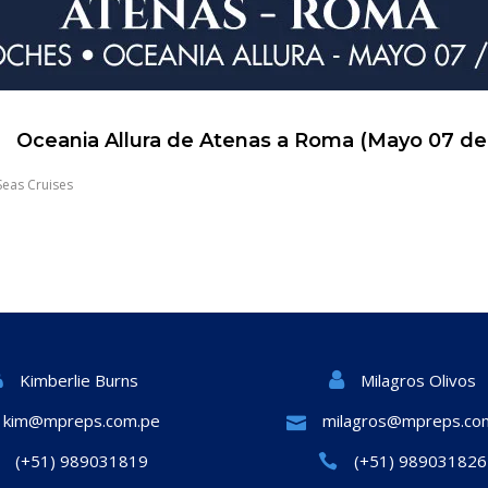
Oceania Allura de Atenas a Roma (Mayo 07 de
Seas Cruises
Milagros Olivos
Kimberlie Burns
kim@mpreps.com.pe
milagros@mpreps.co
(+51) 989031819
(+51) 989031826