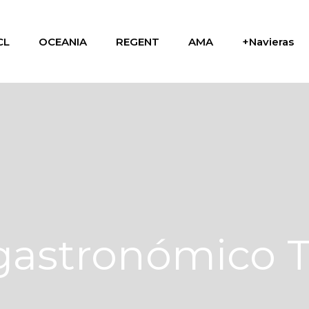
CL
OCEANIA
REGENT
AMA
+Navieras
gastronómico 