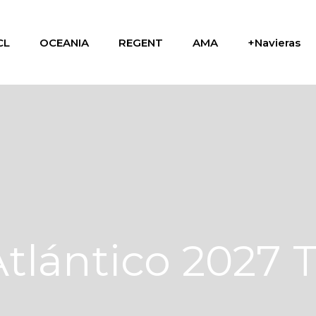
CL
OCEANIA
REGENT
AMA
+Navieras
Atlántico 2027 