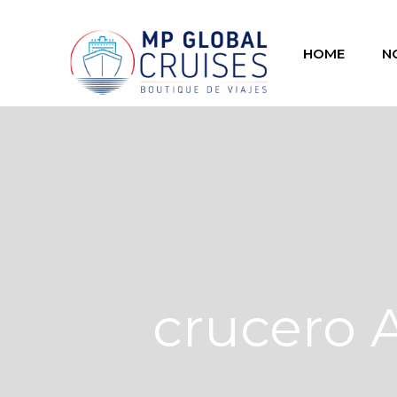
HOME
N
crucero 