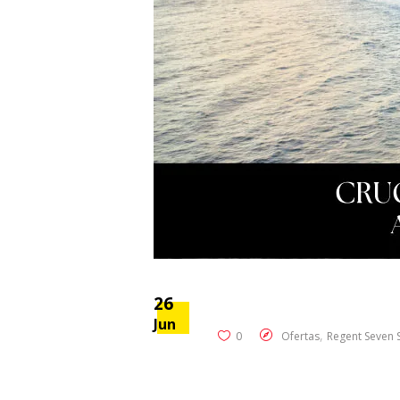
26
Jun
,
0
Ofertas
Regent Seven 