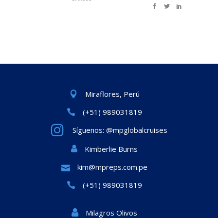
Miraflores, Perú
(+51) 989031819
Síguenos: @mpglobalcruises
Kimberlie Burns
kim@mpreps.com.pe
(+51) 989031819
Milagros Olivos