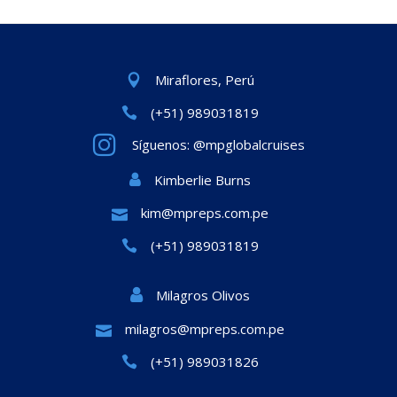
Miraflores, Perú
(+51) 989031819
Síguenos: @mpglobalcruises
Kimberlie Burns
kim@mpreps.com.pe
(+51) 989031819
Milagros Olivos
milagros@mpreps.com.pe
(+51) 989031826