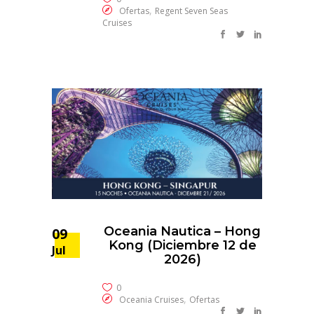
,
Ofertas
Regent Seven Seas
Cruises
Oceania Nautica – Hong
09
Kong (Diciembre 12 de
Jul
2026)
0
,
Oceania Cruises
Ofertas