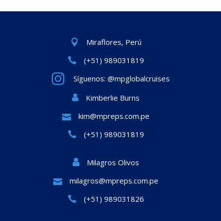
Miraflores, Perú
(+51) 989031819
Síguenos: @mpglobalcruises
Kimberlie Burns
kim@mpreps.com.pe
(+51) 989031819
Milagros Olivos
milagros@mpreps.com.pe
(+51) 989031826