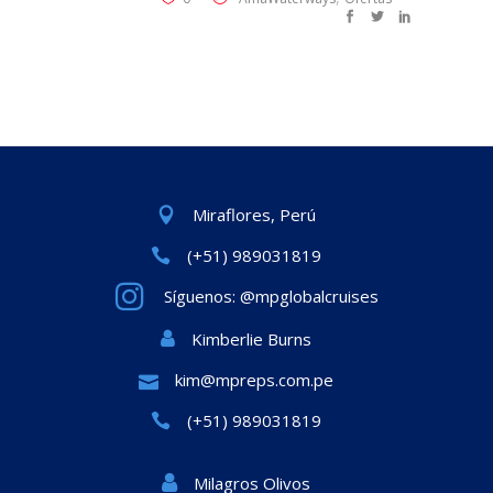
Miraflores, Perú
(+51) 989031819
Síguenos: @mpglobalcruises
Kimberlie Burns
kim@mpreps.com.pe
(+51) 989031819
Milagros Olivos