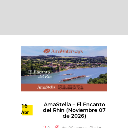
AmaStella – El Encanto
16
del Rhin (Noviembre 07
Abr
de 2026)
,
0
AmaWaterways
Ofertas