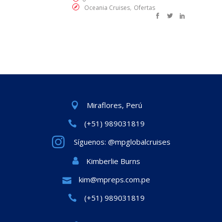
,
Oceania Cruises
Ofertas
Miraflores, Perú
(+51) 989031819
Síguenos: @mpglobalcruises
Kimberlie Burns
kim@mpreps.com.pe
(+51) 989031819