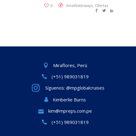
,
0
AmaWaterways
Ofertas
Miraflores, Perú
(+51) 989031819
Síguenos: @mpglobalcruises
Kimberlie Burns
kim@mpreps.com.pe
(+51) 989031819