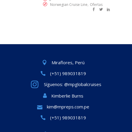
,
Norwegian Cruise Line
Ofertas
Miraflores, Perú
(+51) 989031819
Síguenos: @mpglobalcruises
Kimberlie Burns
kim@mpreps.com.pe
(+51) 989031819