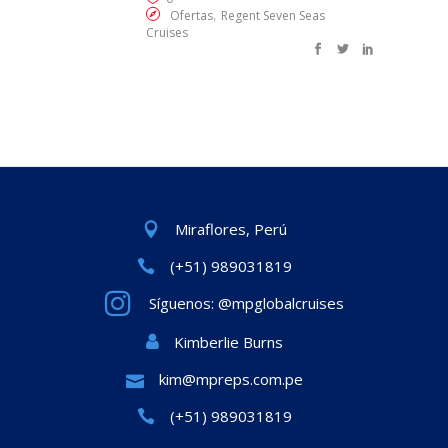
,
Ofertas
Regent Seven Seas
Cruises
Miraflores, Perú
(+51) 989031819
Síguenos: @mpglobalcruises
Kimberlie Burns
kim@mpreps.com.pe
(+51) 989031819