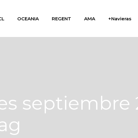
CL
OCEANIA
REGENT
AMA
+Navieras
es septiembre
ag