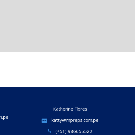
Katherine Flores
m.pe
katty@mpreps.com.pe
(+51) 986655522