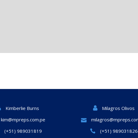
Milagros Olivos
Kimberlie Burns
kim@mpreps.com.pe
milagros@mpreps.co
(+51) 989031819
(+51) 989031826