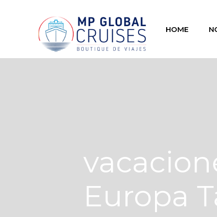
HOME
N
vacacion
Europa T