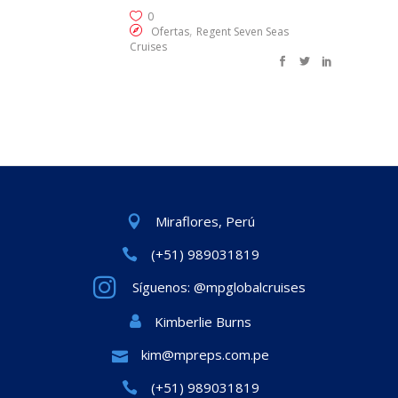
0
,
Ofertas
Regent Seven Seas
Cruises
Miraflores, Perú
(+51) 989031819
Síguenos: @mpglobalcruises
Kimberlie Burns
kim@mpreps.com.pe
(+51) 989031819