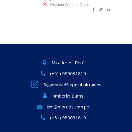
,
Oceania Cruises
Ofertas
Miraflores, Perú
(+51) 989031819
Síguenos: @mpglobalcruises
Kimberlie Burns
kim@mpreps.com.pe
(+51) 989031819