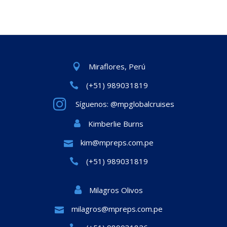
Miraflores, Perú
(+51) 989031819
Síguenos: @mpglobalcruises
Kimberlie Burns
kim@mpreps.com.pe
(+51) 989031819
Milagros Olivos
milagros@mpreps.com.pe