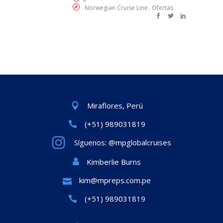
,
Norwegian Cruise Line
Ofertas
Miraflores, Perú
(+51) 989031819
Síguenos: @mpglobalcruises
Kimberlie Burns
kim@mpreps.com.pe
(+51) 989031819