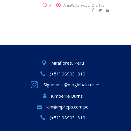
,
0
AmaWaterways
Ofertas
Miraflores, Perú
(+51) 989031819
Síguenos: @mpglobalcruises
Kimberlie Burns
kim@mpreps.com.pe
(+51) 989031819