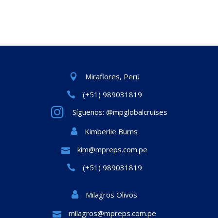
Miraflores, Perú
(+51) 989031819
Síguenos: @mpglobalcruises
Kimberlie Burns
kim@mpreps.com.pe
(+51) 989031819
Milagros Olivos
milagros@mpreps.com.pe