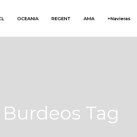
CL
OCEANIA
REGENT
AMA
+Navieras
 Burdeos Tag