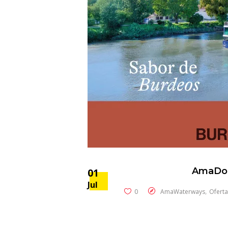
AmaDolc
01
Jul
,
0
AmaWaterways
Oferta