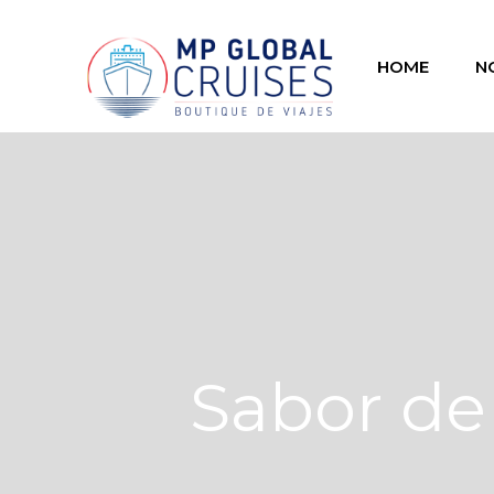
HOME
N
Sabor de