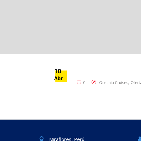
10
Abr
,
0
Oceania Cruises
Ofert
Miraflores, Perú