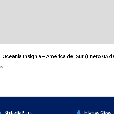
Oceania Insignia – América del Sur (Enero 03 d
as
Milagros Olivos
Kimberlie Burns