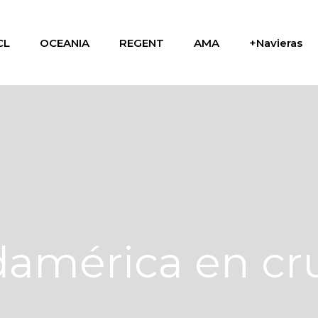
CL
OCEANIA
REGENT
AMA
+Navieras
damérica en cr