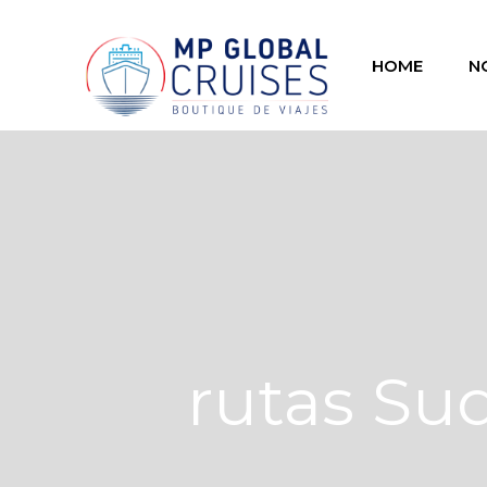
HOME
N
rutas Su