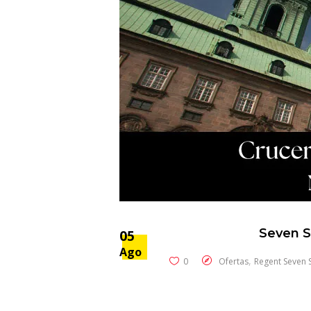
Seven S
05
Ago
,
0
Ofertas
Regent Seven 