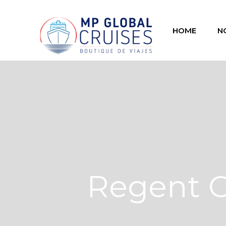
HOME
N
Regent C