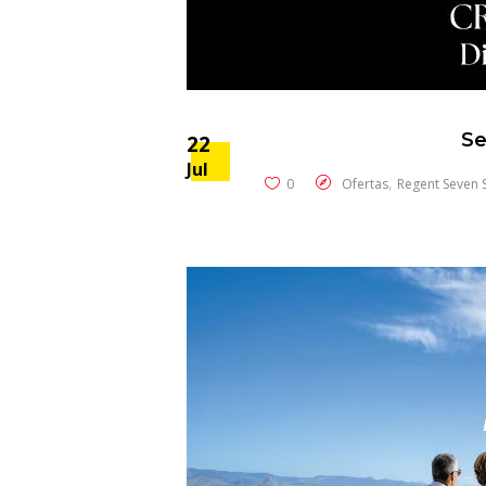
Se
22
Jul
,
0
Ofertas
Regent Seven 