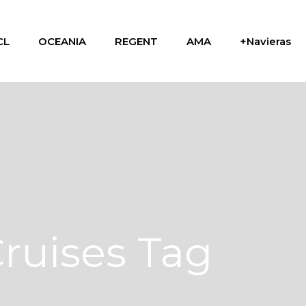
CL
OCEANIA
REGENT
AMA
+Navieras
ruises Tag