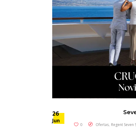
Seve
26
Jun
,
0
Ofertas
Regent Seven 