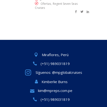
,
Ofertas
Regent Seven Seas
Cruises
Miraflores, Perú
(+51) 989031819
Síguenos: @mpglobalcruises
Kimberlie Burns
kim@mpreps.com.pe
(+51) 989031819