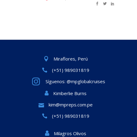
Miraflores, Perú
(+51) 989031819
Síguenos: @mpglobalcruises
Kimberlie Burns
kim@mpreps.com.pe
(+51) 989031819
Milagros Olivos