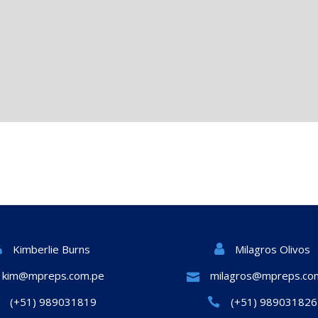
Milagros Olivos
Kimberlie Burns
kim@mpreps.com.pe
milagros@mpreps.co
(+51) 989031819
(+51) 989031826