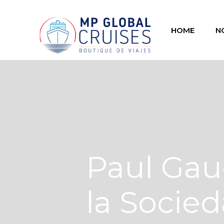
HOME
N
Paul Gaug
la Socie