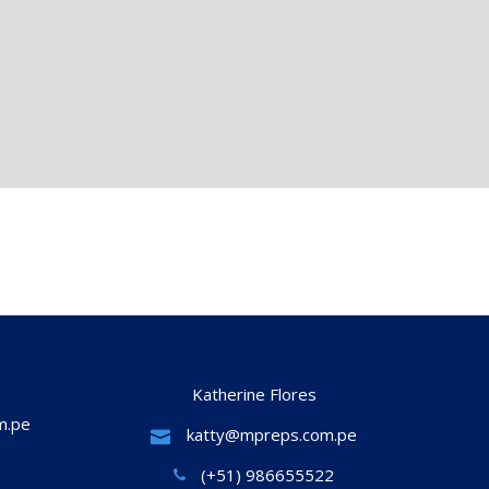
Katherine Flores
m.pe
katty@mpreps.com.pe
(+51) 986655522