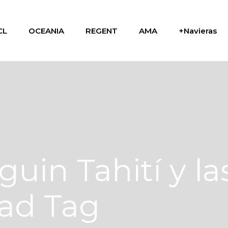
CL
OCEANIA
REGENT
AMA
+Navieras
uin Tahití y las
dad Tag