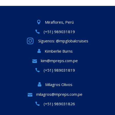
Miraflores, Perú
(+51) 989031819
Síguenos: @mpglobalcruises
Kimberlie Burns
kim@mpreps.com.pe
(+51) 989031819
Milagros Olivos
milagros@mpreps.com.pe
(+51) 989031826