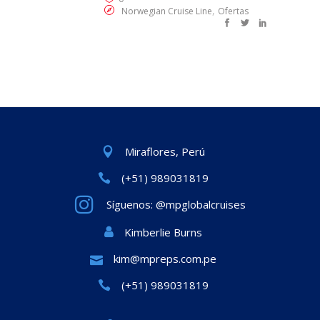
,
Norwegian Cruise Line
Ofertas
Miraflores, Perú
(+51) 989031819
Síguenos: @mpglobalcruises
Kimberlie Burns
kim@mpreps.com.pe
(+51) 989031819