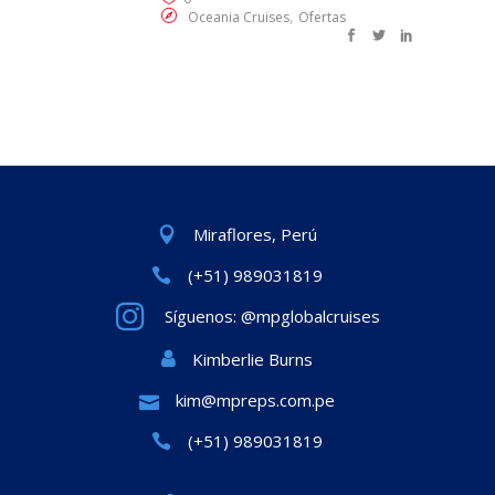
,
Oceania Cruises
Ofertas
Miraflores, Perú
(+51) 989031819
Síguenos: @mpglobalcruises
Kimberlie Burns
kim@mpreps.com.pe
(+51) 989031819