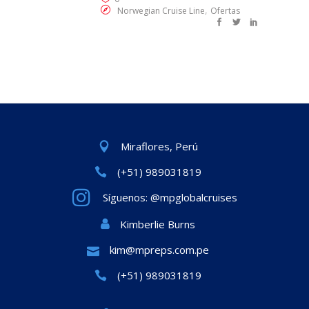
,
Norwegian Cruise Line
Ofertas
Miraflores, Perú
(+51) 989031819
Síguenos: @mpglobalcruises
Kimberlie Burns
kim@mpreps.com.pe
(+51) 989031819