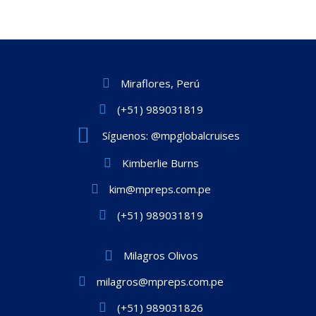
Miraflores, Perú
(+51) 989031819
Síguenos: @mpglobalcruises
Kimberlie Burns
kim@mpreps.com.pe
(+51) 989031819
Milagros Olivos
milagros@mpreps.com.pe
(+51) 989031826